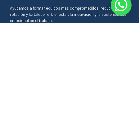
Ayudamos a formar equipos más comprometidos, reducir la
rotación y fortalecer el bienestar, la motivación y la sostenibilidad
emocional en el trabajo.
Ver nuestros servicios
Estas empresas confían
en nosotros
Organizaciones que priorizan la salud y el
crecimiento de sus equipos. Estas son algunas de
las empresas que confían en nuestro compromiso
por entornos de trabajo saludables y eficientes.