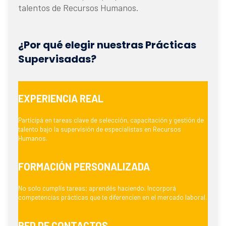
talentos de Recursos Humanos.
¿Por qué elegir nuestras Prácticas
Supervisadas?
EXPERIENCIA
REAL
Participá en tareas clave de selección, capacitación y gestión de
talento bajo la supervisión de especialistas en Recursos
Humanos.
FORMACIÓN PERSONALIZADA
No solo cumplís tareas; aprendés haciendo. Incorporá
competencias prácticas que te diferencien en el mercado laboral.
RED DE CONTACTOS